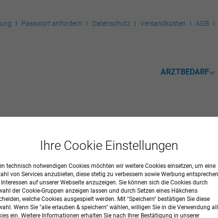
rung
Passwort anfordern
Datenschutz
Versandkosten
AGB
ARZTBEDARF
mente
Ihre Cookie Einstellungen
R
n technisch notwendigen Cookies möchten wir weitere Cookies einsetzen, um eine
zahl von Services anzubieten, diese stetig zu verbessern sowie Werbung entspreche
r Interessen auf unserer Webseite anzuzeigen. Sie können sich die Cookies durch
ahl der Cookie-Gruppen anzeigen lassen und durch Setzen eines Häkchens
cheiden, welche Cookies ausgespielt werden. Mit "Speichern" bestätigen Sie diese
ahl. Wenn Sie "alle erlauben & speichern" wählen, willigen Sie in die Verwendung all
ies ein. Weitere Informationen erhalten Sie nach Ihrer Bestätigung in unserer