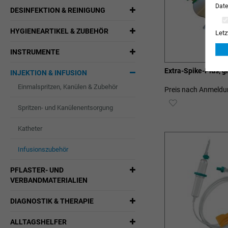
Date
DESINFEKTION & REINIGUNG
HYGIENEARTIKEL & ZUBEHÖR
Letz
INSTRUMENTE
Extra-Spike-Plus, g
INJEKTION & INFUSION
Einmalspritzen, Kanülen & Zubehör
Preis nach Anmeldu
ZUR
Spritzen- und Kanülenentsorgung
WUNSCHLIST
Katheter
HINZUFÜGEN
Infusionszubehör
PFLASTER- UND
VERBANDMATERIALIEN
DIAGNOSTIK & THERAPIE
ALLTAGSHELFER