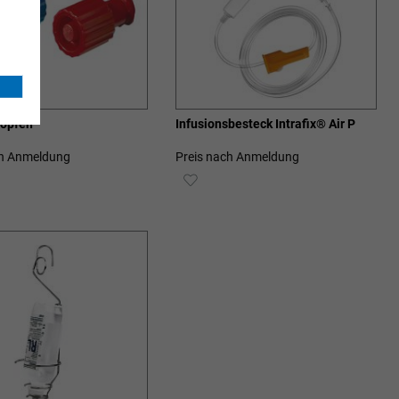
opfen
Infusionsbesteck Intrafix® Air P
ch Anmeldung
Preis nach Anmeldung
ZUR
SCHLISTE
WUNSCHLISTE
ZUFÜGEN
HINZUFÜGEN