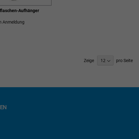
sflaschen-Aufhänger
ch Anmeldung
SCHLISTE
ZUFÜGEN
Zeige
pro Seite
EN