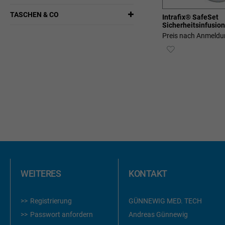
TASCHEN & CO
Intrafix® SafeSet
Sicherheitsinfusio
Preis nach Anmeldu
ZUR
WUNSCHLIST
HINZUFÜGEN
WEITERES
KONTAKT
Registrierung
GÜNNEWIG MED. TECH
Passwort anfordern
Andreas Günnewig