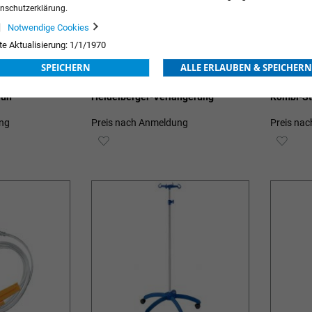
nschutzerklärung.
Notwendige Cookies
te Aktualisierung: 1/1/1970
SPEICHERN
ALLE ERLAUBEN & SPEICHERN
rün
Heidelberger-Verlängerung
Kombi-St
ng
Preis nach Anmeldung
Preis na
ZUR
ZUR
E
WUNSCHLISTE
WUN
HINZUFÜGEN
HIN