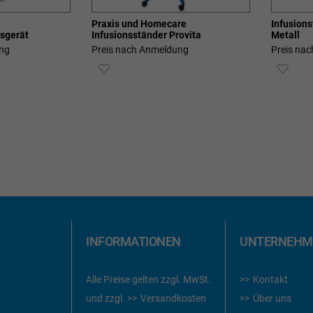
Praxis und Homecare
Infusion
nsgerät
Infusionsständer Provita
Metall
ng
Preis nach Anmeldung
Preis na
ZUR
ZUR
E
WUNSCHLISTE
WUN
HINZUFÜGEN
HIN
INFORMATIONEN
UNTERNEHM
Alle Preise gelten zzgl. MwSt.
Kontakt
und zzgl.
Versandkosten
Über uns