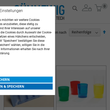
Zum
Mein
0
Suche
 Einstellungen
Inhalt
springen
 möchten wir weitere Cookies
es anzubieten, diese stetig zu
d Ihrer Interessen auf unserer
Ab
Sortieren nach
 die Cookies durch Auswahl der Cookie-
so
etzen eines Häkchens entscheiden,
PFLEGEBEDARF
t "Speichern" bestätigen Sie diese
ichern" wählen, willigen Sie in die
8
Elemente
 Informationen erhalten Sie nach Ihrer
klärung.
MEDIKAMENTENEINNAHME
ICHERN
EN & SPEICHERN