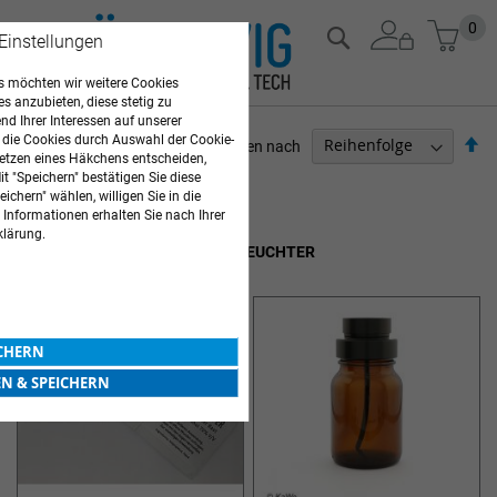
Zum
Mein
0
Suche
 Einstellungen
Inhalt
springen
 möchten wir weitere Cookies
es anzubieten, diese stetig zu
d Ihrer Interessen auf unserer
 die Cookies durch Auswahl der Cookie-
Ab
Sortieren nach
etzen eines Häkchens entscheiden,
so
t "Speichern" bestätigen Sie diese
ARZTBEDARF
ichern" wählen, willigen Sie in die
 Informationen erhalten Sie nach Ihrer
3
Elemente
klärung.
ALKOHOLTUPFER & TUPFERBEFEUCHTER
ICHERN
EN & SPEICHERN