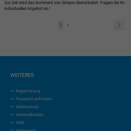
Zur Zeit wird das Sortiment von Simpex überarbeitet. Fragen Sie Ihr
individuelles Angebot an !
Seite
Seite
Weite
Sie
Seite
1
2
lesen
gerade
die
Seite
WEITERES
Registrierung
Passwort anfordern
Datenschutz
Versandkosten
AGB
Homepage