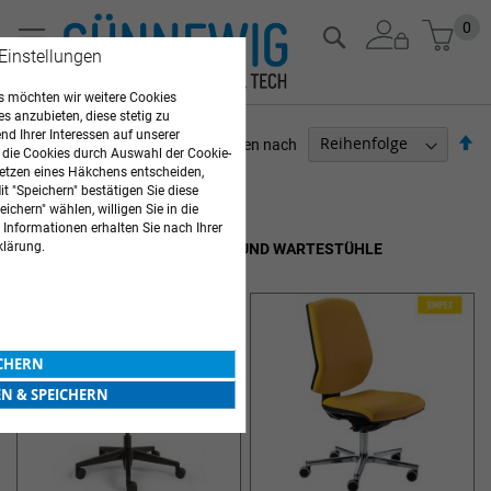
Zum
Mein
0
Suche
Inhalt
 Einstellungen
springen
 möchten wir weitere Cookies
es anzubieten, diese stetig zu
d Ihrer Interessen auf unserer
Ab
Sortieren nach
 die Cookies durch Auswahl der Cookie-
so
etzen eines Häkchens entscheiden,
ARZTBEDARF
t "Speichern" bestätigen Sie diese
ichern" wählen, willigen Sie in die
Artikel
1
-
12
von
19
 Informationen erhalten Sie nach Ihrer
klärung.
DREHSTÜHLE, WARTEZIMMER- UND WARTESTÜHLE
ICHERN
EN & SPEICHERN