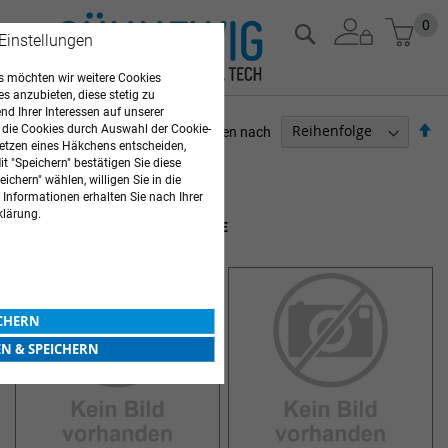
Zum
Mein
0
Suche
 Einstellungen
Inhalt
springen
 möchten wir weitere Cookies
es anzubieten, diese stetig zu
d Ihrer Interessen auf unserer
Ab
 die Cookies durch Auswahl der Cookie-
Sortieren nach
etzen eines Häkchens entscheiden,
so
ARZTBEDARF
t "Speichern" bestätigen Sie diese
ichern" wählen, willigen Sie in die
 Informationen erhalten Sie nach Ihrer
5
Elemente
klärung.
SKALPELLKLINGEN UND -GRIFFE
ICHERN
EN & SPEICHERN