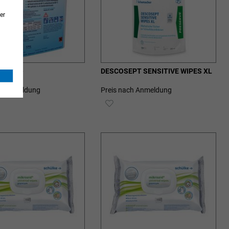
er
® forte
DESCOSEPT SENSITIVE WIPES XL
ch Anmeldung
Preis nach Anmeldung
ZUR
SCHLISTE
WUNSCHLISTE
ZUFÜGEN
HINZUFÜGEN