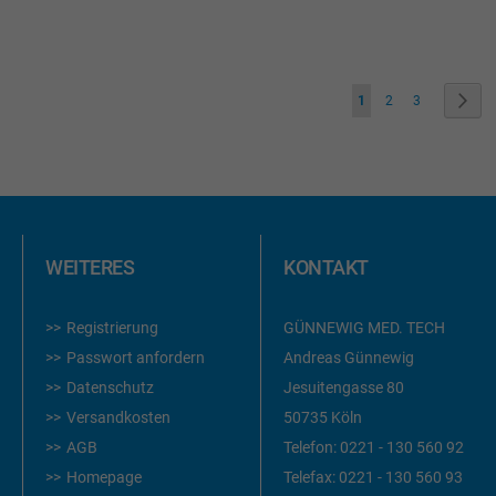
WUNSCHLIST
HINZUFÜGEN
Seite
Sie lesen gerade die Sei
Seite
Seite
Seit
Weit
1
2
3
WEITERES
KONTAKT
Registrierung
GÜNNEWIG MED. TECH
Passwort anfordern
Andreas Günnewig
Datenschutz
Jesuitengasse 80
Versandkosten
50735 Köln
AGB
Telefon:
0221 - 130 560 92
Homepage
Telefax:
0221 - 130 560 93