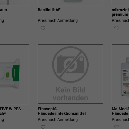
raun
Bacillol® AF
mikrozid
premium
ng
Preis nach Anmeldung
Preis na
ZUR
ZUR
E
WUNSCHLISTE
WUN
HINZUFÜGEN
HIN
IVE WIPES -
Ethasept®
MaiMed®
ch*
Händedesinfektionsmittel
Händedes
ng
Preis nach Anmeldung
Preis na
ZUR
ZUR