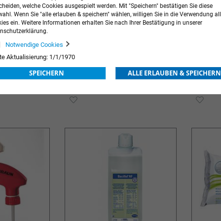
cheiden, welche Cookies ausgespielt werden. Mit "Speichern" bestätigen Sie diese
ahl. Wenn Sie "alle erlauben & speichern" wählen, willigen Sie in die Verwendung all
ies ein. Weitere Informationen erhalten Sie nach Ihrer Bestätigung in unserer
nschutzerklärung.
Notwendige Cookies
te Aktualisierung: 1/1/1970
p
mikrozid® sensitive wipes
Supersan
SPEICHERN
ALLE ERLAUBEN & SPEICHERN
premium
ng
Preis nach Anmeldung
Preis na
ZUR
ZUR
E
WUNSCHLISTE
WUN
HINZUFÜGEN
HIN