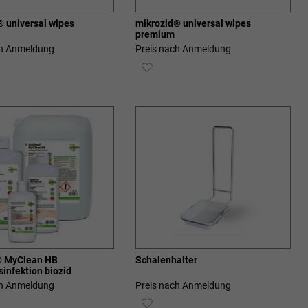
® universal wipes
mikrozid® universal wipes
premium
ch Anmeldung
Preis nach Anmeldung
ZUR
SCHLISTE
WUNSCHLISTE
ZUFÜGEN
HINZUFÜGEN
 MyClean HB
Schalenhalter
infektion biozid
ch Anmeldung
Preis nach Anmeldung
ZUR