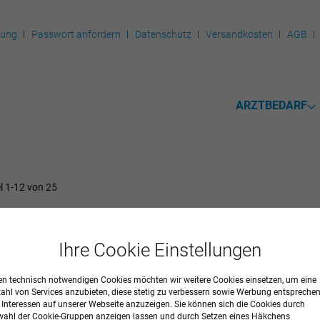
rung
Passwort anfordern
Datenschutz
Versandkosten
AGB
ARZTBEDARF
el
1
-
12
von
25
EINIGUNG
Ihre Cookie Einstellungen
n technisch notwendigen Cookies möchten wir weitere Cookies einsetzen, um eine
zahl von Services anzubieten, diese stetig zu verbessern sowie Werbung entspreche
r Interessen auf unserer Webseite anzuzeigen. Sie können sich die Cookies durch
ahl der Cookie-Gruppen anzeigen lassen und durch Setzen eines Häkchens