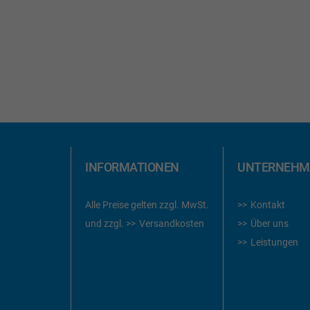
E
WUNSCHLISTE
WUN
HINZUFÜGEN
HIN
te
e
er
INFORMATIONEN
UNTERNEHM
Alle Preise gelten zzgl. MwSt.
Kontakt
und zzgl.
Versandkosten
Über uns
Leistungen