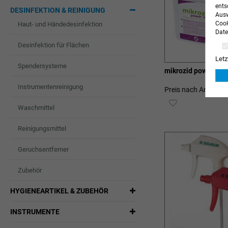
ents
DESINFEKTION & REINIGUNG
Ausw
Cook
Haut- und Händedesinfektion
Date
Desinfektion für Flächen
Letz
Spendersysteme
mikrozid power mo
Instrumentenreinigung
Preis nach Anmeldu
ZUR
Waschmittel
WUNSCHLIST
Reinigungsmittel
HINZUFÜGEN
Geruchsentferner
Zubehör
HYGIENEARTIKEL & ZUBEHÖR
INSTRUMENTE