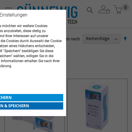
Zum
Mein
0
Suche
Inhalt
 Einstellungen
springen
 möchten wir weitere Cookies
es anzubieten, diese stetig zu
d Ihrer Interessen auf unserer
Ab
Sortieren nach
 die Cookies durch Auswahl der Cookie-
so
etzen eines Häkchens entscheiden,
ARZTBEDARF
t "Speichern" bestätigen Sie diese
ichern" wählen, willigen Sie in die
Artikel
1
-
12
von
17
 Informationen erhalten Sie nach Ihrer
klärung.
HARNTESTSTREIFEN
ICHERN
EN & SPEICHERN