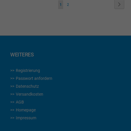
Seite
Seite
Weite
Sie
Seite
1
2
lesen
gerade
die
Seite
WEITERES
Registrierung
Passwort anfordern
Datenschutz
Versandkosten
AGB
Homepage
Impressum