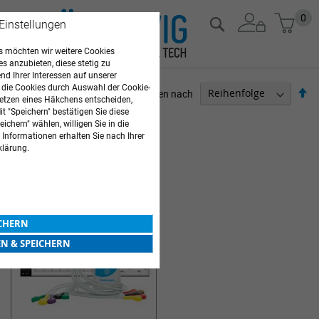
Zum
Mein
0
Suche
 Einstellungen
Inhalt
springen
 möchten wir weitere Cookies
es anzubieten, diese stetig zu
d Ihrer Interessen auf unserer
 die Cookies durch Auswahl der Cookie-
Ab
Sortieren nach
etzen eines Häkchens entscheiden,
so
t "Speichern" bestätigen Sie diese
ARZTBEDARF
ichern" wählen, willigen Sie in die
 Informationen erhalten Sie nach Ihrer
1
Artikel
klärung.
EKG- GERÄTE VITALOGRAPH
ICHERN
EN & SPEICHERN