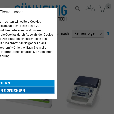
Zum
Mein
0
Suche
Inhalt
 Einstellungen
springen
 möchten wir weitere Cookies
es anzubieten, diese stetig zu
d Ihrer Interessen auf unserer
Ab
Sortieren nach
 die Cookies durch Auswahl der Cookie-
so
etzen eines Häkchens entscheiden,
ARZTBEDARF
t "Speichern" bestätigen Sie diese
ichern" wählen, willigen Sie in die
9
Elemente
 Informationen erhalten Sie nach Ihrer
klärung.
HÖR- UND SEHTESTGERÄTE
ICHERN
EN & SPEICHERN