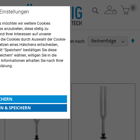
Zum
Mein
0
Suche
 Einstellungen
Inhalt
springen
 möchten wir weitere Cookies
es anzubieten, diese stetig zu
d Ihrer Interessen auf unserer
 die Cookies durch Auswahl der Cookie-
Ab
Sortieren nach
etzen eines Häkchens entscheiden,
so
t "Speichern" bestätigen Sie diese
ARZTBEDARF
ichern" wählen, willigen Sie in die
 Informationen erhalten Sie nach Ihrer
3
Elemente
klärung.
SONSTIGE DIAGNOSEGERÄTE
ICHERN
EN & SPEICHERN