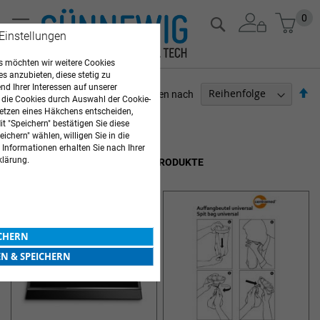
Zum
Mein
0
Suche
Inhalt
 Einstellungen
springen
 möchten wir weitere Cookies
es anzubieten, diese stetig zu
d Ihrer Interessen auf unserer
Ab
Sortieren nach
 die Cookies durch Auswahl der Cookie-
so
etzen eines Häkchens entscheiden,
ARZTBEDARF
t "Speichern" bestätigen Sie diese
ichern" wählen, willigen Sie in die
Artikel
1
-
12
von
36
 Informationen erhalten Sie nach Ihrer
klärung.
KRANKENPFLEGE- UND KLINIKPRODUKTE
ICHERN
EN & SPEICHERN