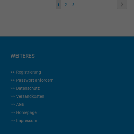
Seite
Seite
Weite
Sie
Seite
Seite
1
2
3
lesen
gerade
die
Seite
WEITERES
Registrierung
Passwort anfordern
Datenschutz
Versandkosten
AGB
Homepage
Impressum