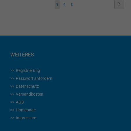
Seite
Seite
Weite
Sie
Seite
Seite
1
2
3
lesen
gerade
die
Seite
WEITERES
Registrierung
Passwort anfordern
Datenschutz
Versandkosten
AGB
Homepage
Impressum