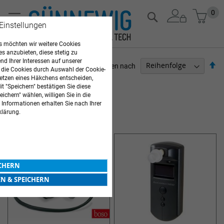
Zum
Mein
0
Suche
Inhalt
 Einstellungen
springen
 möchten wir weitere Cookies
es anzubieten, diese stetig zu
d Ihrer Interessen auf unserer
Ab
Sortieren nach
 die Cookies durch Auswahl der Cookie-
so
etzen eines Häkchens entscheiden,
PFLEGEBEDARF
t "Speichern" bestätigen Sie diese
ichern" wählen, willigen Sie in die
Artikel
1
-
12
von
32
 Informationen erhalten Sie nach Ihrer
klärung.
DIAGNOSTIK & THERAPIE
ICHERN
EN & SPEICHERN